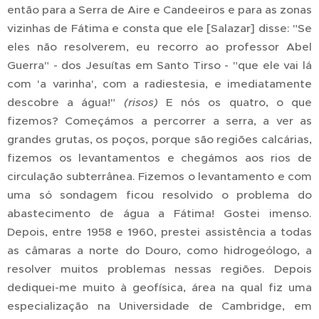
então para a Serra de Aire e Candeeiros e para as zonas
vizinhas de Fátima e consta que ele [Salazar] disse: "Se
eles não resolverem, eu recorro ao professor Abel
Guerra" - dos Jesuítas em Santo Tirso - "que ele vai lá
com 'a varinha', com a radiestesia, e imediatamente
descobre a água!"
(risos)
E nós os quatro, o que
fizemos? Começámos a percorrer a serra, a ver as
grandes grutas, os poços, porque são regiões calcárias,
fizemos os levantamentos e chegámos aos rios de
circulação subterrânea. Fizemos o levantamento e com
uma só sondagem ficou resolvido o problema do
abastecimento de água a Fátima! Gostei imenso.
Depois, entre 1958 e 1960, prestei assistência a todas
as câmaras a norte do Douro, como hidrogeólogo, a
resolver muitos problemas nessas regiões. Depois
dediquei-me muito à geofísica, área na qual fiz uma
especialização na Universidade de Cambridge, em