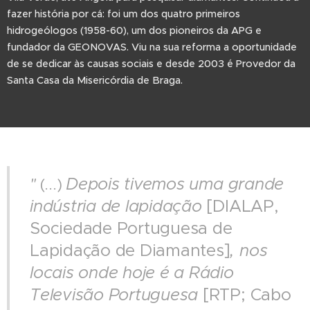
fazer história por cá: foi um dos quatro primeiros
hidrogeólogos (1958-60), um dos pioneiros da APG e
fundador da GEONOVAS. Viu na sua reforma a oportunidade
de se dedicar às causas sociais e desde 2003 é Provedor da
Santa Casa da Misericórdia de Braga.
Depois tivemos uma grande
"
(...)
indústria de lapidação
[DIALAP,
Sociedade Portuguesa de
Lapidação de Diamantes]
, nos
locais onde hoje é a Rádio
Televisão Portuguesa
[RTP; Cabo