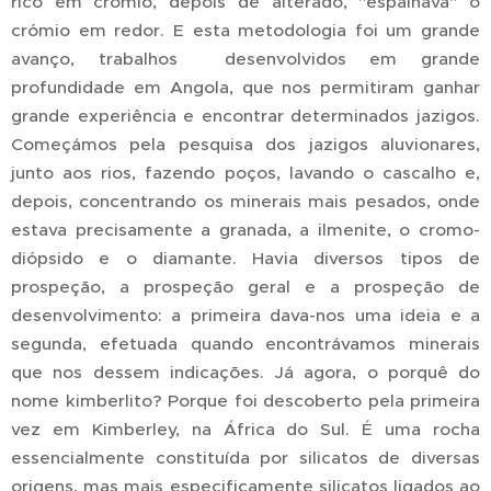
rico em crómio, depois de alterado, "espalhava" o
crómio em redor. E esta metodologia foi um grande
avanço, trabalhos desenvolvidos em grande
profundidade em Angola, que nos permitiram ganhar
grande experiência e encontrar determinados jazigos.
Começámos pela pesquisa dos jazigos aluvionares,
junto aos rios, fazendo poços, lavando o cascalho e,
depois, concentrando os minerais mais pesados, onde
estava precisamente a granada, a ilmenite, o cromo-
diópsido e o diamante. Havia diversos tipos de
prospeção, a prospeção geral e a prospeção de
desenvolvimento: a primeira dava-nos uma ideia e a
segunda, efetuada quando encontrávamos minerais
que nos dessem indicações. Já agora, o porquê do
nome kimberlito? Porque foi descoberto pela primeira
vez em Kimberley, na África do Sul. É uma rocha
essencialmente constituída por silicatos de diversas
origens, mas mais especificamente silicatos ligados ao