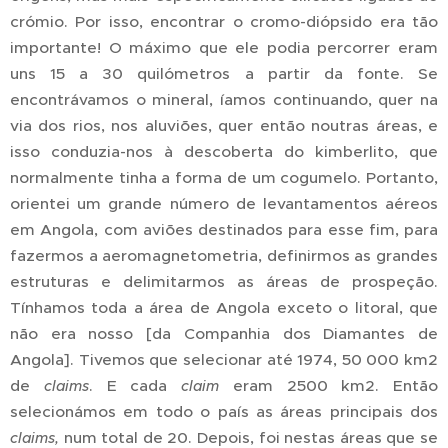
crómio. Por isso, encontrar o cromo-diópsido era tão
importante! O máximo que ele podia percorrer eram
uns 15 a 30 quilómetros a partir da fonte. Se
encontrávamos o mineral, íamos continuando, quer na
via dos rios, nos aluviões, quer então noutras áreas, e
isso conduzia-nos à descoberta do kimberlito, que
normalmente tinha a forma de um cogumelo. Portanto,
orientei um grande número de levantamentos aéreos
em Angola, com aviões destinados para esse fim, para
fazermos a aeromagnetometria, definirmos as grandes
estruturas e delimitarmos as áreas de prospeção.
Tínhamos toda a área de Angola exceto o litoral, que
não era nosso [da Companhia dos Diamantes de
Angola]. Tivemos que selecionar até 1974, 50 000 km2
de
. E cada
eram 2500 km2. Então
claims
claim
selecionámos em todo o país as áreas principais dos
num total de
20. Depois, foi nestas áreas que se
claims,