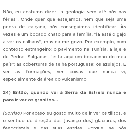
Não, eu costumo dizer "a geologia vem até nós nas
férias". Onde quer que estejamos, nem que seja uma
pedra de calçada, nós conseguimos identificar. Às
vezes é um bocado chato para a família, "lá está o gajo
a ver os calhaus", mas dá-me gozo. Por exemplo, num
contexto estrangeiro: o pavimento na Tunísia, a laje é
de Pedras Salgadas, "está aqui um bocadinho do meu
país"; as coberturas de telha portuguesa; os azulejos. E
ver as formações, ver coisas que nunca vi,
especialmente da área do vulcanismo.
24) Então, quando vai à Serra da Estrela nunca é
para ir ver os granitos...
(Sorriso)
Por acaso eu gosto muito de ir ver os tilitos, e
o sentido de direção dos [avanço dos] glaciares, dos
fenocristais e das suas estrias. Porque, se nós