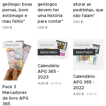
geólogos
aturar as
geólogo: boas
devem ter
pedrinhas, que
pernas, bom
uma história
não falam"
estômago e
para contar"
mau feitio"
1,00
€
1,00
€
1,00
€
Esgotado
Esgotado
Esgotado
ESGOTADO
ESGOTADO
Calendário
APG 365 -
Calendário
2023
APG 365 -
4,00
€
8,00
€
Pack 3
2022
Marcadores
4,00
€
7,50
€
de livro APG
365