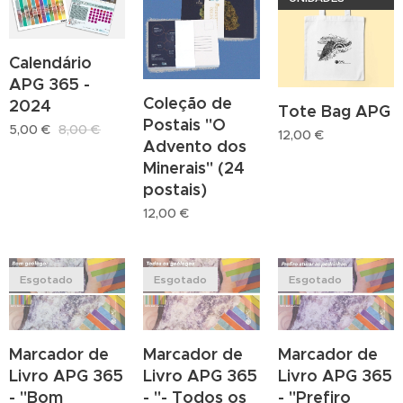
Calendário
APG 365 -
Coleção de
2024
Tote Bag APG
Postais "O
5,00
€
8,00
€
12,00
€
Advento dos
Minerais" (24
postais)
12,00
€
Esgotado
Esgotado
Esgotado
Marcador de
Marcador de
Marcador de
Livro APG 365
Livro APG 365
Livro APG 365
- "- Todos os
- "Prefiro
- "Bom