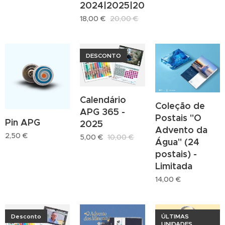
2024|2025|2026
18,00
€
20,00
€
DESCONTO
Calendário
Coleção de
APG 365 -
Postais "O
Pin APG
2025
Advento da
2,50
€
5,00
€
10,00
€
Água" (24
postais) -
Limitada
14,00
€
Desconto
ÚLTIMAS
UNIDADES