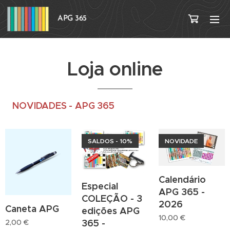
APG 365
Loja online
NOVIDADES - APG 365
SALDOS - 10%
NOVIDADE
Calendário
Especial
APG 365 -
COLEÇÃO - 3
2026
Caneta APG
edições APG
10,00
€
365 -
2,00
€